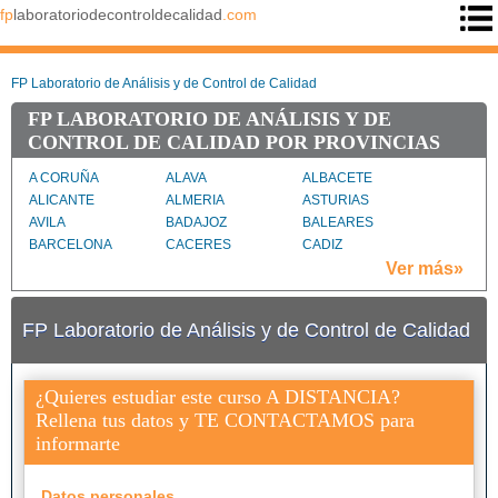
fp
laboratoriodecontroldecalidad
.com
FP Laboratorio de Análisis y de Control de Calidad
FP LABORATORIO DE ANÁLISIS Y DE
CONTROL DE CALIDAD POR PROVINCIAS
A CORUÑA
ALAVA
ALBACETE
ALICANTE
ALMERIA
ASTURIAS
AVILA
BADAJOZ
BALEARES
BARCELONA
CACERES
CADIZ
CANTABRIA
CASTELLON
CIUDAD REAL
Ver más»
CORDOBA
CUENCA
GIRONA
GRANADA
GUADALAJARA
GUIPUZCOA
FP Laboratorio de Análisis y de Control de Calidad
HUELVA
HUESCA
JAEN
LA RIOJA
LAS PALMAS
LLEIDA
MADRID
MALAGA
MURCIA
¿Quieres estudiar este curso A DISTANCIA?
NAVARRA
PONTEVEDRA
PROVINCIA DE
Rellena tus datos y TE CONTACTAMOS para
CEUTA
informarte
PROVINCIA DE
SANTA CRUZ DE
SEGOVIA
MELILLA
TENERIFE
SEVILLA
TARRAGONA
TERUEL
Datos personales