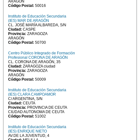
ARAGÓN
Código Postal:
50016
Instituto de Educación Secundaria
(IES) MAR DE ARAGÓN
CL. JOSÉ MARÍA ALBAREDA, S/N
Ciudad:
CASPE
Provincia:
ZARAGOZA
ARAGÓN
Código Postal:
50700
Centro Público Integrado de Formación
Profesional CORONA DE ARAGÓN
CL. CORONA DE ARAGÓN, 35
Ciudad:
ZARAGOZA ciudad
Provincia:
ZARAGOZA
ARAGÓN
Código Postal:
50009
Instituto de Educación Secundaria
(IES) CLARA CAMPOAMOR
C/ ARGENTINA, S/N
Ciudad:
CEUTA
Provincia:
PROVINCIA DE CEUTA
CIUDAD AUTONOMA DE CEUTA
Código Postal:
51002
Instituto de Educación Secundaria
(IES) ENRIQUE NIETO
AV.DE LA JUVENTUD, 4