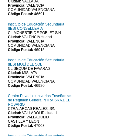
Ciudad:
VALLADA
Provincia:
VALENCIA
COMUNIDAD VALENCIANA
Código Postal:
46691
Instituto de Educación Secundaria
(IES) CONSELLERIA
CL MONESTIR DE POBLET S/N
Ciudad:
VALENCIA ciudad
Provincia:
VALENCIA
COMUNIDAD VALENCIANA
Código Postal:
46015
Instituto de Educación Secundaria
(IES) MOLÍ DEL SOL
CL SEQUIA DE FAVARA 2
Ciudad:
MISLATA
Provincia:
VALENCIA
COMUNIDAD VALENCIANA
Código Postal:
46920
Centro Privado con varias Enseñanzas
de Régimen General NTRA.SRA.DEL
ROSARIO
CTRA. ARCAS REALES, S/N
Ciudad:
VALLADOLID ciudad
Provincia:
VALLADOLID
CASTILLA Y LEÓN
Código Postal:
47008