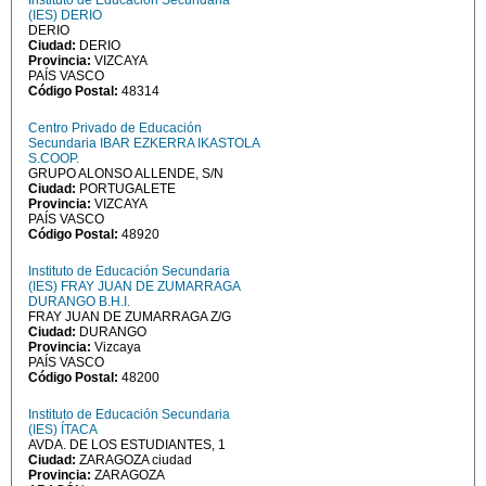
Instituto de Educación Secundaria
(IES) DERIO
DERIO
Ciudad:
DERIO
Provincia:
VIZCAYA
PAÍS VASCO
Código Postal:
48314
Centro Privado de Educación
Secundaria IBAR EZKERRA IKASTOLA
S.COOP.
GRUPO ALONSO ALLENDE, S/N
Ciudad:
PORTUGALETE
Provincia:
VIZCAYA
PAÍS VASCO
Código Postal:
48920
Instituto de Educación Secundaria
(IES) FRAY JUAN DE ZUMARRAGA
DURANGO B.H.I.
FRAY JUAN DE ZUMARRAGA Z/G
Ciudad:
DURANGO
Provincia:
Vizcaya
PAÍS VASCO
Código Postal:
48200
Instituto de Educación Secundaria
(IES) ÍTACA
AVDA. DE LOS ESTUDIANTES, 1
Ciudad:
ZARAGOZA ciudad
Provincia:
ZARAGOZA