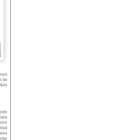
meses
as de
ítulo
uando
 para
cnico
sidad
pares
entar