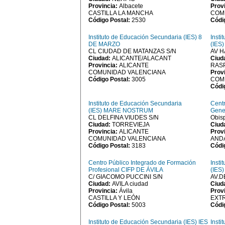
Provincia:
Albacete
Prov
CASTILLA LA MANCHA
COM
Código Postal:
2530
Códi
Instituto de Educación Secundaria (IES) 8
Insti
DE MARZO
(IES
CL CIUDAD DE MATANZAS S/N
AV H
Ciudad:
ALICANTE/ALACANT
Ciud
Provincia:
ALICANTE
RASP
COMUNIDAD VALENCIANA
Prov
Código Postal:
3005
COM
Códi
Instituto de Educación Secundaria
Cent
(IES) MARE NOSTRUM
Gene
CL DELFINA VIUDES S/N
Obis
Ciudad:
TORREVIEJA
Ciud
Provincia:
ALICANTE
Prov
COMUNIDAD VALENCIANA
AND
Código Postal:
3183
Códi
Centro Público Integrado de Formación
Insti
Profesional CIFP DE ÁVILA
(IES
C/ GIACOMO PUCCINI S/N
AV.D
Ciudad:
AVILA ciudad
Ciud
Provincia:
Ávila
Prov
CASTILLA Y LEÓN
EXT
Código Postal:
5003
Códi
Instituto de Educación Secundaria (IES) IES
Insti