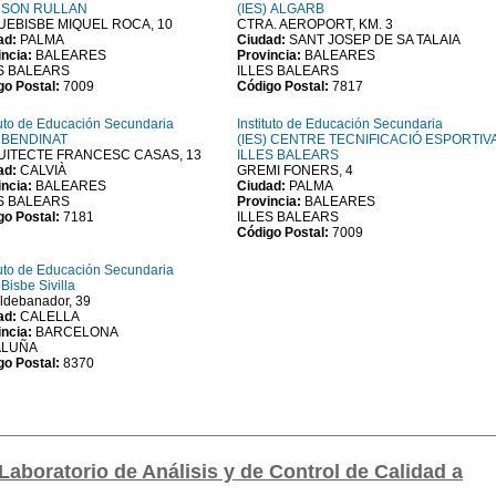
) SON RULLAN
(IES) ALGARB
EBISBE MIQUEL ROCA, 10
CTRA. AEROPORT, KM. 3
ad:
PALMA
Ciudad:
SANT JOSEP DE SA TALAIA
incia:
BALEARES
Provincia:
BALEARES
S BALEARS
ILLES BALEARS
go Postal:
7009
Código Postal:
7817
tuto de Educación Secundaria
Instituto de Educación Secundaria
) BENDINAT
(IES) CENTRE TECNIFICACIÓ ESPORTIV
UITECTE FRANCESC CASAS, 13
ILLES BALEARS
ad:
CALVIÀ
GREMI FONERS, 4
incia:
BALEARES
Ciudad:
PALMA
S BALEARS
Provincia:
BALEARES
go Postal:
7181
ILLES BALEARS
Código Postal:
7009
tuto de Educación Secundaria
 Bisbe Sivilla
lldebanador, 39
ad:
CALELLA
incia:
BARCELONA
ALUÑA
go Postal:
8370
aboratorio de Análisis y de Control de Calidad a