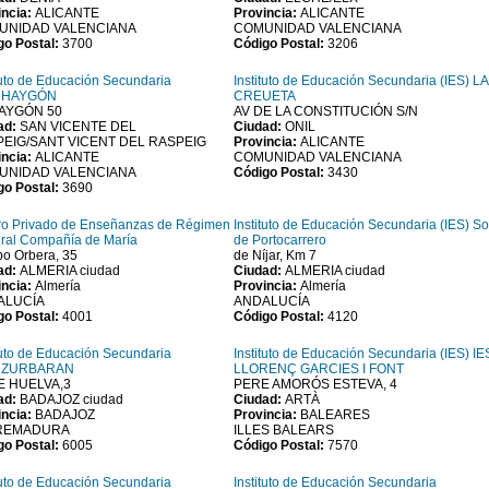
incia:
ALICANTE
Provincia:
ALICANTE
UNIDAD VALENCIANA
COMUNIDAD VALENCIANA
go Postal:
3700
Código Postal:
3206
tuto de Educación Secundaria
Instituto de Educación Secundaria (IES) LA
) HAYGÓN
CREUETA
AYGÓN 50
AV DE LA CONSTITUCIÓN S/N
ad:
SAN VICENTE DEL
Ciudad:
ONIL
EIG/SANT VICENT DEL RASPEIG
Provincia:
ALICANTE
incia:
ALICANTE
COMUNIDAD VALENCIANA
UNIDAD VALENCIANA
Código Postal:
3430
go Postal:
3690
ro Privado de Enseñanzas de Régimen
Instituto de Educación Secundaria (IES) So
ral Compañía de María
de Portocarrero
po Orbera, 35
de Níjar, Km 7
ad:
ALMERIA ciudad
Ciudad:
ALMERIA ciudad
incia:
Almería
Provincia:
Almería
ALUCÍA
ANDALUCÍA
go Postal:
4001
Código Postal:
4120
tuto de Educación Secundaria
Instituto de Educación Secundaria (IES) IE
) ZURBARAN
LLORENÇ GARCIES I FONT
E HUELVA,3
PERE AMORÓS ESTEVA, 4
ad:
BADAJOZ ciudad
Ciudad:
ARTÀ
incia:
BADAJOZ
Provincia:
BALEARES
REMADURA
ILLES BALEARS
go Postal:
6005
Código Postal:
7570
tuto de Educación Secundaria
Instituto de Educación Secundaria