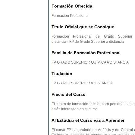
PONTEVEDRA
PROVINCIA DE
Formación Ofrecida
SANTA CRUZ DE TENERIFE
SEGOVIA
TARRAGONA
TERUEL
Formación Profesional
VALLADOLID
VIZCAYA
Título Oficial que se Consigue
Formación Profesional de Grado Superior
distancia - FP de Grado Superior a distancia
Familia de Formación Profesional
FP GRADO SUPERIOR QUÍMICA A DISTANCIA
Titulación
FP GRADO SUPERIOR A DISTANCIA
Precio del Curso
El centro de formación te informará personalmente 
estás interesado en el curso
Al Estudiar el Curso vas a Aprender
El curso FP Laboratorio de Análisis y de Control 