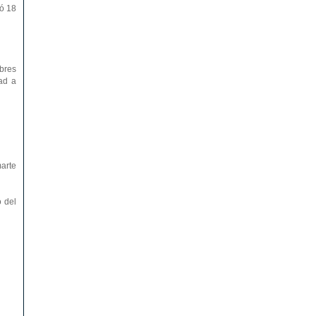
 ó 18
bres
ad a
arte
o del