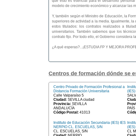
que esto es esencial para el desarrollo personal
modelo de crecimiento económico y alcanzar las más
Y, también según el Ministro de Educación, la Form
superiores de actividad a la media. Igualmente, l
estos titulados: los contratos realizados a titu
universitarios. También sabemos que los técnico
contrato fijo. Por todo ello, el Gobierno considera
¿A qué esperas?...¡ESTUDIA FP Y MEJORA PR
Centros de formación dónde se e
Centro Privado de Formación Profesional a
Insti
Distancia Formación Universitaria
(IES
Calle Valparaíso 5
SALV
Ciudad:
SEVILLA ciudad
Ciud
Provincia:
SEVILLA
Prov
ANDALUCÍA
PAÍS
Código Postal:
41013
Códi
Instituto de Educación Secundaria (IES) IES
Insti
NERPIO CL. ESCUELAS, S/N
(IES
CL. ESCUELAS, S/N
CL M
Ciudad:
NERPIO
Ciud