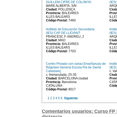
GUILLEM CIFRE DE COLONYA
(IES
MARE ALBERTA, S/N
ARQU
Ciudad:
POLLENÇA
Ciud
Provincia:
BALEARES
Prov
ILLES BALEARS
ILLE
Código Postal:
7460
Códi
Instituto de Educación Secundaria
Insti
(IES) CAP DE LLEVANT
(IES
FRANCESC F. ANDREU, 2
ARQ
Ciudad:
MAO
Ciud
Provincia:
BALEARES
Prov
ILLES BALEARS
ILLE
Código Postal:
7703
Códi
Centro Privado con varias Enseñanzas de
Insti
Régimen General Escola Pia de Sarrià
(IES)
Calassanç
c. Va
c. Immaculada, 25-35
Ciud
Ciudad:
BARCELONA ciudad
Prov
Provincia:
Barcelona
CAT
CATALUÑA
Códi
Código Postal:
8017
1
2
3
4
5
6
Siguiente
Comentarios usuarios: Curso FP L
distancia