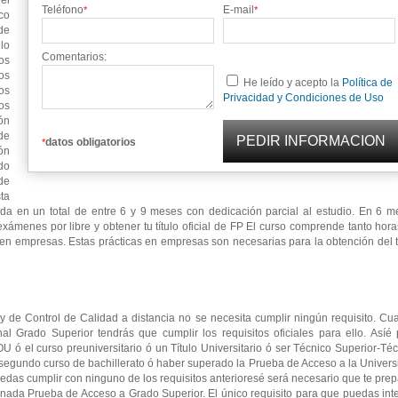
el
Teléfono
E-mail
*
*
co
de
lo
Comentarios:
os
os
He leído y acepto la
Política de
os
Privacidad y Condiciones de Uso
os
ón
de
datos obligatorios
*
ón
do
de
ta
zada en un total de entre 6 y 9 meses con dedicación parcial al estudio. En 6 
exámenes por libre y obtener tu título oficial de FP El curso comprende tanto hor
 en empresas. Estas prácticas en empresas son necesarias para la obtención del t
 y de Control de Calidad a distancia no se necesita cumplir ningún requisito. C
al Grado Superior tendrás que cumplir los requisitos oficiales para ello. Asíé
U ó el curso preuniversitario ó un Título Universitario ó ser Técnico Superior-Té
 el segundo curso de bachillerato ó haber superado la Prueba de Acceso a la Univer
das cumplir con ninguno de los requisitos anterioresé será necesario que te pre
inada Prueba de Acceso a Grado Superior. El único requisito para que puedas int