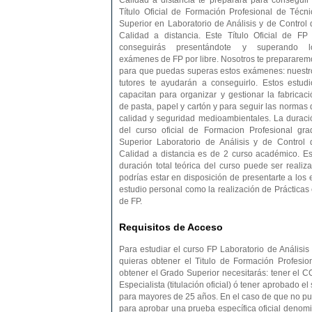
Calidad a distancia te preparará para conseguir 
Título Oficial de Formación Profesional de Técni
Superior en Laboratorio de Análisis y de Control 
Calidad a distancia. Este Título Oficial de FP 
conseguirás presentándote y superando l
exámenes de FP por libre. Nosotros te prepararem
para que puedas superas estos exámenes: nuestr
tutores te ayudarán a conseguirlo. Estos estudi
capacitan para organizar y gestionar la fabricaci
de pasta, papel y cartón y para seguir las normas 
calidad y seguridad medioambientales. La duraci
del curso oficial de Formacion Profesional gra
Superior Laboratorio de Análisis y de Control 
Calidad a distancia es de 2 curso académico. Es
duración total teórica del curso puede ser reali
podrías estar en disposición de presentarte a los 
estudio personal como la realización de Prácticas
de FP.
Requisitos de Acceso
Para estudiar el curso FP Laboratorio de Análisis
quieras obtener el Titulo de Formación Profesion
obtener el Grado Superior necesitarás: tener el CO
Especialista (titulación oficial) ó tener aprobado
para mayores de 25 años. En el caso de que no pue
para aprobar una prueba específica oficial denom