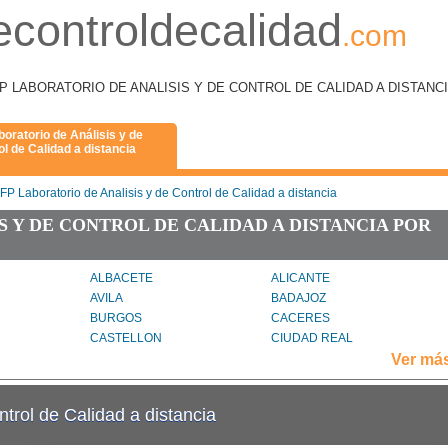
econtroldecalidad
.com
como FP LABORATORIO DE ANALISIS Y DE CONTROL DE CALIDAD A DISTANC
boratorio de Análisis y de
l de Calidad a distancia
FP Laboratorio de Analisis y de Control de Calidad a distancia
S Y DE CONTROL DE CALIDAD A DISTANCIA POR
ALBACETE
ALICANTE
AVILA
BADAJOZ
BURGOS
CACERES
CASTELLON
CIUDAD REAL
GIRONA
GRANADA
Ver má
HUELVA
HUESCA
LAS PALMAS
LEÓN
ntrol de Calidad a distancia
MADRID
MALAGA
OURENSE
PALENCIA