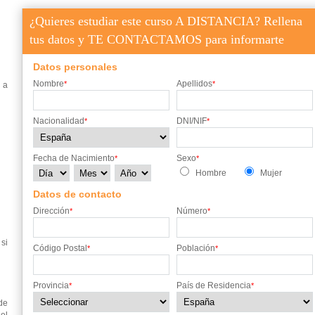
 CEUTA
PROVINCIA DE MELILLA
SALAMANCA
¿Quieres estudiar este curso A DISTANCIA? Rellena
SEVILLA
SORIA
TOLEDO
VALENCIA
tus datos y TE CONTACTAMOS para informarte
ZAMORA
ZARAGOZA
Datos personales
Nombre
Apellidos
*
*
 a
Nacionalidad
DNI/NIF
*
*
Fecha de Nacimiento
Sexo
*
*
Hombre
Mujer
Datos de contacto
Dirección
Número
*
*
si
Código Postal
Población
*
*
Provincia
País de Residencia
*
*
de