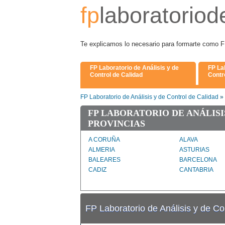
fp
laboratoriod
Te explicamos lo necesario para formarte 
FP Laboratorio de Análisis y de
FP La
Control de Calidad
Contro
FP Laboratorio de Análisis y de Control de Calidad
»
FP LABORATORIO DE ANÁLISI
PROVINCIAS
A CORUÑA
ALAVA
ALMERIA
ASTURIAS
BALEARES
BARCELONA
CADIZ
CANTABRIA
CORDOBA
CUENCA
GUADALAJARA
GUIPUZCOA
JAEN
LA RIOJA
FP Laboratorio de Análisis y de Co
LLEIDA
LUGO
MURCIA
NAVARRA