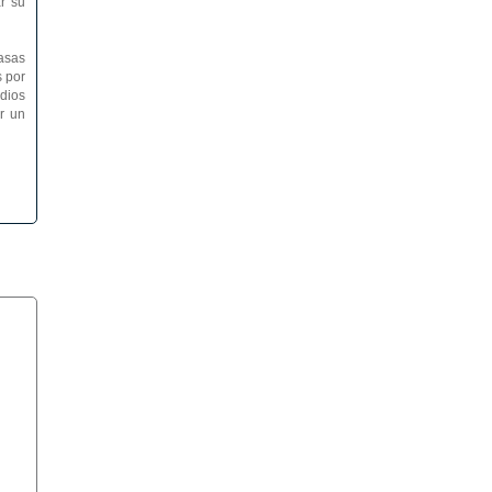
r su
tasas
s por
dios
r un