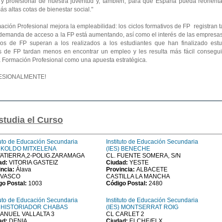
 y profesional de nuestra juventud y, también, para que España pueda reorienta
 altas cotas de bienestar social."
ación Profesional mejora la empleabilidad: los ciclos formativos de FP registran 
a demanda de acceso a la FP está aumentando, así como el interés de las empresa
lados de FP superan a los realizados a los estudiantes que han finalizado estu
s de FP tardan menos en encontrar un empleo y les resulta más fácil consegui
 la Formación Profesional como una apuesta estratégica.
OFESIONALMENTE!
studia el Curso
tuto de Educación Secundaria
Instituto de Educación Secundaria
) KOLDO MITXELENA
(IES) BENECHE
ATIERRA,2-POLIG.ZARAMAGA
CL. FUENTE SOMERA, S/N
ad:
VITORIA GASTEIZ
Ciudad:
YESTE
incia:
Álava
Provincia:
ALBACETE
 VASCO
CASTILLA LA MANCHA
go Postal:
1003
Código Postal:
2480
tuto de Educación Secundaria
Instituto de Educación Secundaria
) HISTORIADOR CHABAS
(IES) MONTSERRAT ROIG
ANUEL VALLALTA 3
CL CARLET 2
ad:
DENIA
Ciudad:
ELCHE/ELX