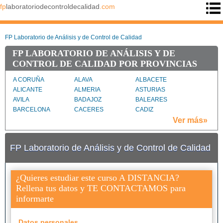
fp
laboratoriodecontroldecalidad
.com
FP Laboratorio de Análisis y de Control de Calidad
FP LABORATORIO DE ANÁLISIS Y DE
CONTROL DE CALIDAD POR PROVINCIAS
A CORUÑA
ALAVA
ALBACETE
ALICANTE
ALMERIA
ASTURIAS
AVILA
BADAJOZ
BALEARES
BARCELONA
CACERES
CADIZ
CANTABRIA
CASTELLON
CIUDAD REAL
Ver más»
CORDOBA
CUENCA
GIRONA
GRANADA
GUADALAJARA
GUIPUZCOA
FP Laboratorio de Análisis y de Control de Calidad
HUELVA
HUESCA
JAEN
LA RIOJA
LAS PALMAS
LLEIDA
MADRID
MALAGA
MURCIA
¿Quieres estudiar este curso A DISTANCIA?
NAVARRA
PONTEVEDRA
PROVINCIA DE
Rellena tus datos y TE CONTACTAMOS para
CEUTA
informarte
PROVINCIA DE
SANTA CRUZ DE
SEGOVIA
MELILLA
TENERIFE
SEVILLA
TARRAGONA
TERUEL
Datos personales