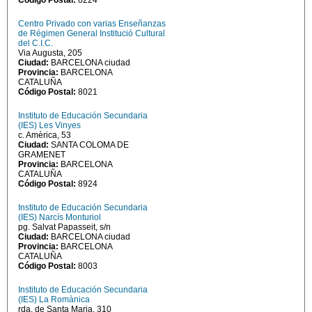
Código Postal:
8224
Centro Privado con varias Enseñanzas
de Régimen General Institució Cultural
del C.I.C.
Via Augusta, 205
Ciudad:
BARCELONA ciudad
Provincia:
BARCELONA
CATALUÑA
Código Postal:
8021
Instituto de Educación Secundaria
(IES) Les Vinyes
c. Amèrica, 53
Ciudad:
SANTA COLOMA DE
GRAMENET
Provincia:
BARCELONA
CATALUÑA
Código Postal:
8924
Instituto de Educación Secundaria
(IES) Narcís Monturiol
pg. Salvat Papasseit, s/n
Ciudad:
BARCELONA ciudad
Provincia:
BARCELONA
CATALUÑA
Código Postal:
8003
Instituto de Educación Secundaria
(IES) La Romànica
rda. de Santa Maria, 310