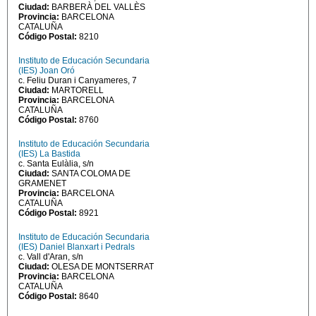
Ciudad:
BARBERÀ DEL VALLÈS
Provincia:
BARCELONA
CATALUÑA
Código Postal:
8210
Instituto de Educación Secundaria
(IES) Joan Oró
c. Feliu Duran i Canyameres, 7
Ciudad:
MARTORELL
Provincia:
BARCELONA
CATALUÑA
Código Postal:
8760
Instituto de Educación Secundaria
(IES) La Bastida
c. Santa Eulàlia, s/n
Ciudad:
SANTA COLOMA DE
GRAMENET
Provincia:
BARCELONA
CATALUÑA
Código Postal:
8921
Instituto de Educación Secundaria
(IES) Daniel Blanxart i Pedrals
c. Vall d'Aran, s/n
Ciudad:
OLESA DE MONTSERRAT
Provincia:
BARCELONA
CATALUÑA
Código Postal:
8640