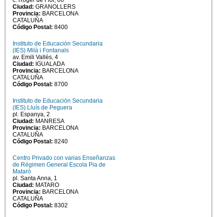
c. Roger de Flor, 66
Ciudad:
GRANOLLERS
Provincia:
BARCELONA
CATALUÑA
Código Postal:
8400
Instituto de Educación Secundaria
(IES) Milà i Fontanals
av. Emili Vallès, 4
Ciudad:
IGUALADA
Provincia:
BARCELONA
CATALUÑA
Código Postal:
8700
Instituto de Educación Secundaria
(IES) Lluís de Peguera
pl. Espanya, 2
Ciudad:
MANRESA
Provincia:
BARCELONA
CATALUÑA
Código Postal:
8240
Centro Privado con varias Enseñanzas
de Régimen General Escola Pia de
Mataró
pl. Santa Anna, 1
Ciudad:
MATARO
Provincia:
BARCELONA
CATALUÑA
Código Postal:
8302