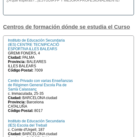
¿A qué esperas?...¡ESTUDIA FP Y MEJORA PROFESIONALMENTE!
Centros de formación dónde se estudia el Curso
Instituto de Educación Secundaria
(IES) CENTRE TECNIFICACIÓ
ESPORTIVA ILLES BALEARS
GREMI FONERS, 4
Ciudad:
PALMA
Provincia:
BALEARES
ILLES BALEARS
Código Postal:
7009
Centro Privado con varias Enseñanzas
de Régimen General Escola Pia de
Sarrià Calassanç
c. Immaculada, 25-35
Ciudad:
BARCELONA ciudad
Provincia:
Barcelona
CATALUÑA
Código Postal:
8017
Instituto de Educación Secundaria
(IES) Escola del Treball
c. Comte d'Urgell, 187
Ciudad:
BARCELONA ciudad