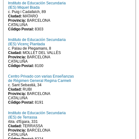
Instituto de Educación Secundaria
(IES) Miquel Biada
c. Puig i Cadafalch, 89
Ciudad:
MATARO
Provincia:
BARCELONA
CATALUÑA
Código Postal:
8303
Instituto de Educación Secundaria
(IES) Vicenç Plantada
c. Palau de Plegamans, 8
Ciudad:
MOLLET DEL VALLÈS
Provincia:
BARCELONA
CATALUÑA
Código Postal:
8100
Centro Privado con varias Enseñanzas
de Régimen General Regina Carmeli
c. Sant Sebastià, 34
Ciudad:
RUBI
Provincia:
BARCELONA
CATALUÑA
Código Postal:
8191
Instituto de Educación Secundaria
(IES) de Terrassa
rbla. d'Egara, 331
Ciudad:
TERRASSA
Provincia:
BARCELONA
CATALUÑA